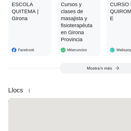
ESCOLA
Cursos y
CURSO 
QUITEMA |
clases de
QUIROM
Girona
masajista y
E
fisioterapéuta
en Girona
Provincia
Facebook
Milanuncios
Wallapo
Mostra'n més
Resultats locals
Llocs
Mapa