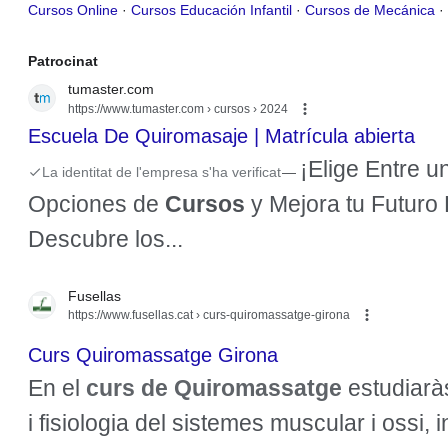
Cursos Online
· ‎
Cursos Educación Infantil
· ‎
Cursos de Mecánica
· ‎
Patrocinat
tumaster.com
https://www.tumaster.com › cursos › 2024
Escuela De Quiromasaje | Matrícula abierta
¡Elige Entre u
La identitat de l'empresa s'ha verificat
—
Opciones de
Cursos
y Mejora tu Futuro 
Descubre los...
Resultats de la cerca
Fusellas
https://www.fusellas.cat
› curs-quiromassatge-girona
Curs Quiromassatge Girona
En el
curs de Quiromassatge
estudiarà
i fisiologia del sistemes muscular i ossi, 