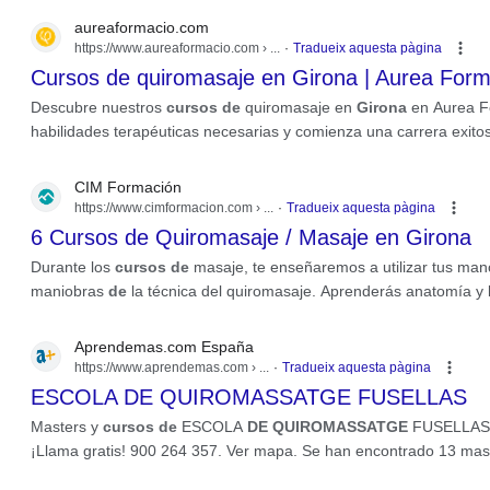
aureaformacio.com
https://www.aureaformacio.com
› ...
Tradueix aquesta pàgina
Cursos de quiromasaje en Girona | Aurea Form
Descubre nuestros
cursos de
quiromasaje en
Girona
en Aurea F
habilidades terapéuticas necesarias y comienza una carrera exito
CIM Formación
https://www.cimformacion.com
› ...
Tradueix aquesta pàgina
6 Cursos de Quiromasaje / Masaje en Girona
Durante los
cursos de
masaje, te enseñaremos a utilizar tus man
maniobras
de
la técnica del quiromasaje. Aprenderás anatomía y
Aprendemas.com España
https://www.aprendemas.com
› ...
Tradueix aquesta pàgina
ESCOLA DE QUIROMASSATGE FUSELLAS
Masters y
cursos de
ESCOLA
DE QUIROMASSATGE
FUSELLAS.
¡Llama gratis! 900 264 357. Ver mapa. Se han encontrado 13 mas