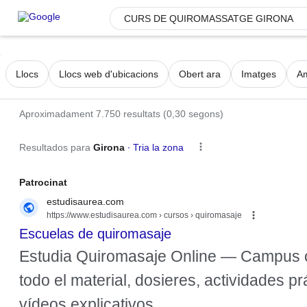
Enllaços d'accessibilitat
Desactiva el
Passa al
Ajuda
desplaçament
contingut
Filtres i temes
d'accessibilitat
Suggeriments
principal
continu
Llocs
Llocs web d'ubicacions
Obert ara
Imatges
Am
sobre
l'accessibilitat
Aproximadament 7.750 resultats
(0,30 segons)
Resultados para
Girona
∙
Tria la zona
Anuncis
Patrocinat
estudisaurea.com
https://www.estudisaurea.com › cursos › quiromasaje
Escuelas de quiromasaje
Estudia Quiromasaje Online — Campus o
todo el material, dosieres, actividades pr
vídeos explicativos.