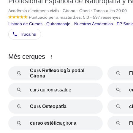
Profesional Española de Naturopatía y Bi
Acadèmia d'exàmens civils · Girona · Obert ⋅ Tanca a les 20:00
Puntuació
per a masterd.es: 5,0 - 597 ressenyes
Listado de Cursos
· ‎
Quiromasaje
· ‎
Nuestras Academias
· ‎
FP Sani
Truca'ns
Més cerques
Curs Reflexología podal
F
Girona
curs quiromassatge
c
Curs Osteopatía
c
curso estética
girona
F