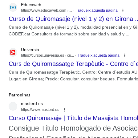
Educaweb
https://www.educaweb.com
› ...
Tradueix aquesta pàgina
Curso de Quiromasaje (nivel 1 y 2) en Girona ..
Curso de
Quiromasaje (nivel 1 y 2), modalidad presencial en y
Gi
CODEF.cat Consultors
de
formació sobre sanidad y salud y ...
Universia
https://cursos.universia.es
› cu...
Tradueix aquesta pàgina
Curs de Quiromassatge Terapèutic - Centre d´es
Curs de Quiromassatge
Terapèutic. Centro: Centre d´estudis A
Lugar: en
Girona
; Precio: Consultar. consultar beques. Formulario
Anuncis
Patrocinat
masterd.es
https://www.masterd.es
Curso Quiromasaje | Título de Masajista Homo
Consigue Título Homologado de Asociac