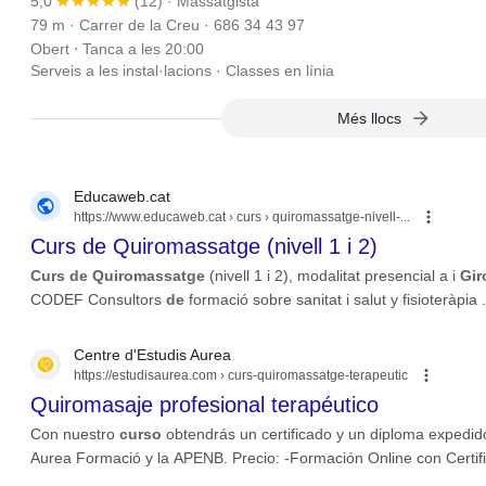
5,0
(12)
· Massatgista
79 m · Carrer de la Creu · 686 34 43 97
Obert ⋅ Tanca a les 20:00
Serveis a les instal·lacions
·
Classes en línia
Més llocs
Educaweb.cat
https://www.educaweb.cat
› curs › quiromassatge-nivell-...
Curs de Quiromassatge (nivell 1 i 2)
Curs de Quiromassatge
(nivell 1 i 2), modalitat presencial a i
Gir
CODEF Consultors
de
formació sobre sanitat i salut y fisioteràpia .
Centre d'Estudis Aurea
https://estudisaurea.com
› curs-quiromassatge-terapeutic
Quiromasaje profesional terapéutico
Con nuestro
curso
obtendrás un certificado y un diploma expedido
Aurea Formació y la APENB. Precio: -Formación Online con Certific