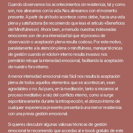
Cuando observamos los acontecimientos sin resistencia, tal y como
son, nos alineamos con la vida. Nos alineamos con el momento
presente. A partir de ahí todo acontece como debe, hacia una vida
plena y satisfactoria (te recomiendo que leas el artículo «Beneficios
del Mindfulness»). Ahora bien, a menudo nuestras indeseadas
emociones son de una intensidad tal que el proceso de
observación o aceptación plena resulta costoso. Por este motivo,
paralelamente a la atención plena o mindfulness, manejar técnicas
de gestión cuando el «dolor» interno resulta invasivo nos
permitirán rebajar la intensidad emocional, facilitando la aceptación
de nuestro foro interno.
A menor intensidad emocional más fácil nos resulta la aceptación
plena de todos aquellos elementos que se acontezcan, sean
agradables o no. Así pues, en la
meditación, tanto si iniciamos el
proceso meditativo a raíz del conflicto interno
, como si surge
espontáneamente durante la introspección, el
abrazo interno
de
cualquier experiencia presente presentará una menor resistencia
con una previa gestión emocional.
Si quieres descubrir algunas valiosas técnicas de gestión
emocional te recomiendo que accedas al e-book gratuito de este