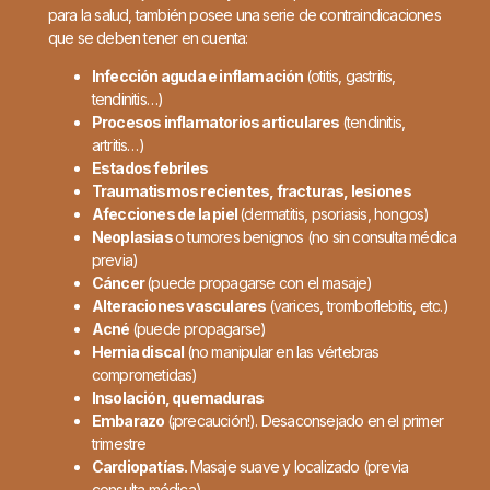
para la salud, también posee una serie de contraindicaciones
que se deben tener en cuenta:
Infección aguda e i
nflamación
(otitis, gastritis,
tendinitis…)
Procesos inflamatorios articulares
(tendinitis,
artritis…)
Estados febriles
Traumatismos recientes, fracturas, lesiones
Afecciones de la piel
(dermatitis, psoriasis, hongos)
Neoplasias
o tumores benignos (no sin consulta médica
previa)
Cáncer
(puede propagarse con el masaje)
Alteraciones vasculares
(varices, tromboflebitis, etc.)
Acné
(puede propagarse)
Hernia discal
(no manipular en las vértebras
comprometidas)
Insolación, quemaduras
Embarazo
(¡precaución!). Desaconsejado en el primer
trimestre
Cardiopatías.
Masaje suave y localizado (previa
consulta médica)