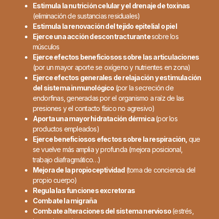
Estimula la nutrición celular y el drenaje de toxinas
(eliminación de sustancias residuales)
Estimula la renovación del tejido epitelial o piel
Ejerce una acción descontracturante
sobre los
músculos
Ejerce efectos beneficiosos sobre las articulaciones
(por un mayor aporte se oxígeno y nutrientes en zona)
Ejerce efectos generales de relajación y estimulación
del sistema inmunológico
(por la secreción de
endorfinas, generadas por el organismo a raíz de las
presiones y el contacto físico no agresivo)
Aporta una mayor hidratación dérmica
(por los
productos empleados)
Ejerce beneficiosos efectos sobre la respiración,
que
se vuelve más amplia y profunda (mejora posicional,
trabajo diafragmático…)
Mejora de la propioceptividad
(toma de conciencia del
propio cuerpo)
Regula las funciones excretoras
Combate la migraña
Combate alteraciones del sistema nervioso
(estrés,