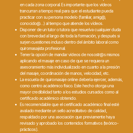
en cada zona corporal. Es importante que los vídeos
trancurran a tiempo real para que el estudiante pueda
practicar con su persona modelo (familiar, amig@,
conocido@…) al tiempo que atiende los vídeos.
Disponer de un tutor o tutora que resuelva cualquier duda
con brevedad al largo de toda la formación, y después si
surjen cuestiones incluso dentro del ámbito laboral como
quiromasajista profesional.
Tener la opción de mandar vídeos de nosostr@s mismos
aplicando el masaje en caso de que se requiera un
asesoramiento más individualizado en cuanto a la presión
del masaje, coordinación de manos, velocidad, etc.
La escuela de quiromasaje online debería ejercer, además,
como centro académico físico. Este hecho otorga una
mayor credibilidad tanto a los estudios cursados como al
certificado académico obtenido.
Es recomendable que el certificado académico final esté
avalado mediante un sello acreditativo de calidad,
respaldado por una asociación que previamente haya
revisado y aprobado los contenidos formativos (teórico-
prácticos).