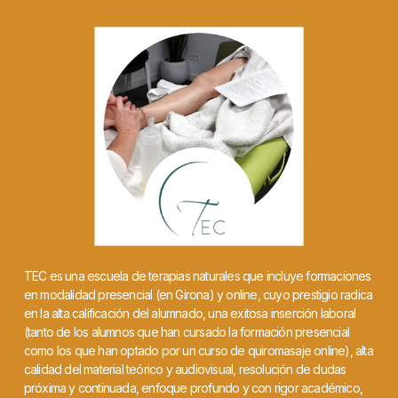
TEC es una escuela de terapias naturales que incluye formaciones
en modalidad presencial (en Girona) y online, cuyo prestigio radica
en la alta calificación del alumnado, una exitosa inserción laboral
(tanto de los alumnos que han cursado la formación presencial
como los que han optado por un curso de quiromasaje online), alta
calidad del material teórico y audiovisual, resolución de dudas
próxima y continuada, enfoque profundo y con rigor académico,