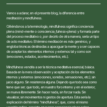
Vamos a aclarar, en el presente blog, la diferencia entre
meditación y mindfulness.
Ciñiéndonos a la terminología, mindfulness significa conciencia
plena (
mind
=mente o consciencia;
fulness
=plena) y formaría parte
del proceso meditativo o, por decirlo de otra manera, sería un tipo
de acto meditativo. El término meditación es más genérico, y
engloba técnicas destinadas a apaciguar la mente y a ser capaces
de aceptar los elementos internos y externos tal y como son
(emociones, estados, acontecimientos, etc.).
Mindfulness vendría a ser la técnica meditativa esencial, básica.
Basada en la mera observación y aceptación de los elementos
internos y externos (emociones, sonidos, sensaciones, etc.); sin
juicio alguno. Sin resistencia alguna. Dejando que todo sea como
tiene que ser; que todo, en nuestro foro interno y en el exterior,
se mueva libremente. Sin hacer nada, sin forzar nada. Sin
visualizar, sin movimientos ni gestos de apertura. Esta sería la
explicación del término “mindfulness”, que, como el mismo