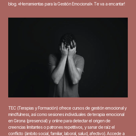
blog. «Herramientas para la Gestión Emocional». Te va a encantar!
TEC (Terapias y Formación) ofrece cursos de gestión emocional y
mindfulness, así como sesiones individuales de terapia emocional
en Girona (presencial) y online para detectar el origen de
creencias limitantes o patrones repetitivos, y sanar de raíz el
conflicto (ámbito social, familiar, laboral, salud, afectivo). Accede a