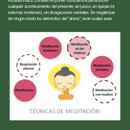
vocablo indica ,consiste en poner consciencia plena sobre
cualquier acontecimiento del presente; sin juicios, sin quejas (ni
externas ni internas), sin divagaciones mentales. Sin negativizar
de ningún modo los elementos del “ahora”, sean cuales sean.