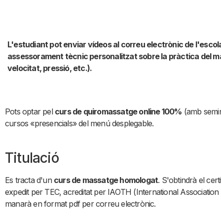
L'estudiant pot enviar vídeos al correu electrònic de l'escola
assessorament tècnic personalitzat sobre la pràctica del m
velocitat, pressió, etc.).
Pots optar pel
curs de quiromassatge online 100%
(amb semina
cursos «presencials» del menú desplegable.
Titulació
Es tracta d'un
curs de massatge homologat
. S'obtindrà el cer
expedit per TEC, acreditat per IAOTH (International Association of
manarà en format pdf per correu electrònic.