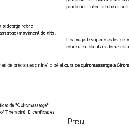
pràctiques online si hi ha dificul
 si desitja rebre
assatge (moviment de dits,
Una vegada superades les proves 
rebrà el certificat acadèmic mitj
ri de pràctiques online) o bé el
curs de quiromassatge a Giron
tificat de "Quiromassatge"
 Therapist). El certificat es
Preu