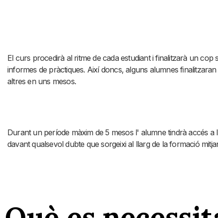
El curs procedirà al ritme de cada estudiant i finalitzarà un cop 
informes de pràctiques. Així doncs, alguns alumnes finalitzara
altres en uns mesos.
Durant un període màxim de 5 mesos l' alumne tindrà accés a l' a
davant qualsevol dubte que sorgeixi al llarg de la formació mitjan
Què es necessita