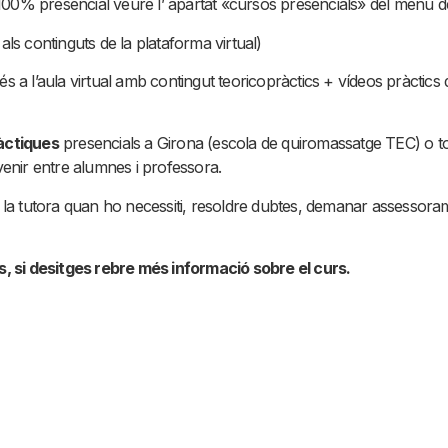
a 100% presencial veure l’ apartat «cursos presencials» del menú d
als continguts de la plataforma virtual)
s a l’aula virtual amb contingut teoricopràctics + vídeos pràctics
àctiques
presencials a Girona (escola de quiromassatge TEC) o t
venir entre alumnes i professora.
 tutora quan ho necessiti, resoldre dubtes, demanar assessoramen
 si desitges rebre més informació sobre el curs.