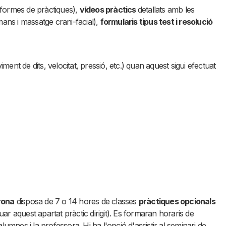
nformes de pràctiques),
vídeos pràctics
detallats amb les
ans i massatge crani-facial),
formularis tipus test i resolució
ent de dits, velocitat, pressió, etc.) quan aquest sigui efectuat
rona
disposa de 7 o 14 hores de classes
pràctiques opcionals
r aquest apartat pràctic dirigit). Es formaran horaris de
lumnes i la professora. Hi ha l'opció d'assistir al seminari de