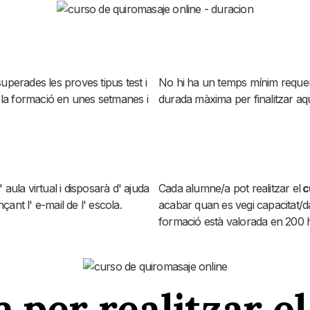
superades les proves tipus test i
No hi ha un temps mínim requerit
n la formació en unes setmanes i
durada màxima per finalitzar aq
ula virtual i disposarà d' ajuda
Cada alumne/a pot realitzar el
c
çant l' e-mail de l' escola.
acabar quan es vegi capacitat/da
formació està valorada en 200 h
 per realitzar el