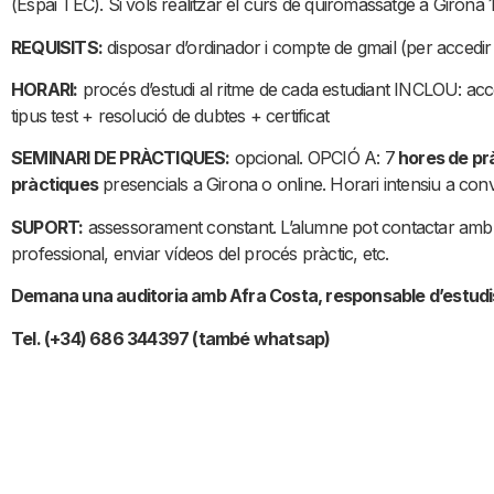
(Espai TEC). Si vols realitzar el curs de quiromassatge a Giron
REQUISITS:
disposar d’ordinador i compte de gmail (per accedir 
HORARI:
procés d’estudi al ritme de cada estudiant INCLOU: accé
tipus test + resolució de dubtes + certificat
SEMINARI DE PRÀCTIQUES:
opcional. OPCIÓ A: 7
hores de pr
pràctiques
presencials a Girona o online. Horari intensiu a con
SUPORT:
assessorament constant. L’alumne pot contactar amb la
professional, enviar vídeos del procés pràctic, etc.
Demana una auditoria amb Afra Costa, responsable d’estudis,
Tel. (+34) 686 344397 (també whatsap)