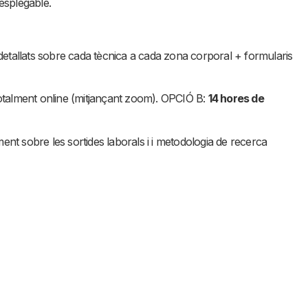
esplegable.
 detallats sobre cada tècnica a cada zona corporal + formularis
otalment online (mitjançant zoom). OPCIÓ B:
14 hores de
t sobre les sortides laborals i i metodologia de recerca