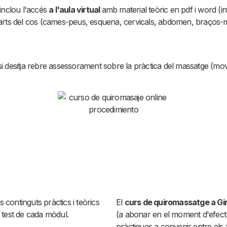
inclou l'accés
a l'aula virtual
amb material teòric en pdf i word (i
 parts del cos (cames-peus, esquena, cervicals, abdomen, braços-m
i desitja rebre assessorament sobre la pràctica del massatge (movim
s continguts pràctics i teòrics
El
curs de quiromassatge a Gi
s test de cada mòdul.
(a abonar en el moment d'efectua
pràctiques a convenir entre els a