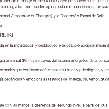
iromasaje o masaje cráneo facial. O bién como técnica de desbloq
a psicología también pueden aplicar esta milenaria técnica con sus 
onal Association of Therapist) y la Federación Estatal de Reiki.
REIKI
sada en la movilización y desbloqueo energético-emocional mediant
ía universal (Ki) fluya a través del sistema energético de la pers
emocionales que conllevan enfermedades físicas y psicológicas, y 
gía orgánicas) y emocionales (estados de tristeza, ira, temor, dud
te con las manos, a diferencia del segundo nivel, a partir del cu