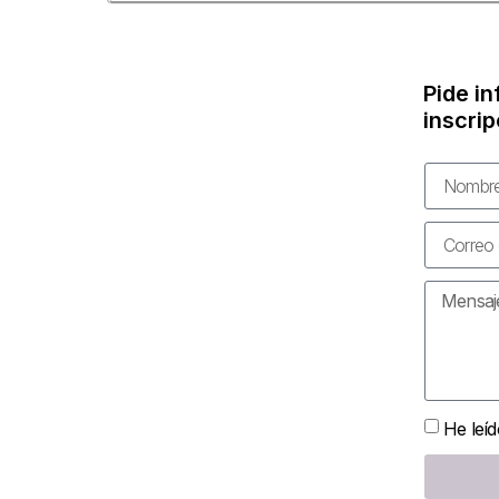
Pide i
inscrip
He leíd